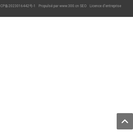
ICP备2023016442号-1
Propulsé par www.300.cn
SEO
Licence d'entreprise