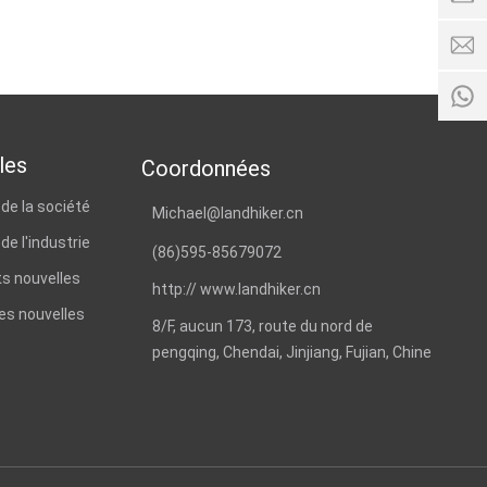
7
9
S
0
7
8
2
Tem
de
les
Coordonnées
servi
9:00 -
 de la société
Michael@landhiker.cn
17:00
de l'industrie
(86)
595-85679072
s nouvelles
http:// www.landhiker.cn
es nouvelles
8/F, aucun 173, route du nord de
pengqing, Chendai, Jinjiang, Fujian, Chine